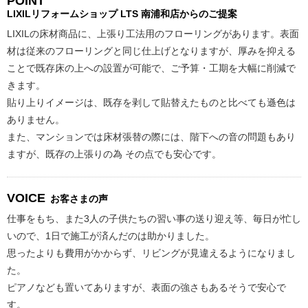
POINT
LIXILリフォームショップ
LTS 南浦和店からのご提案
LIXILの床材商品に、上張り工法用のフローリングがあります。表面
材は従来のフローリングと同じ仕上げとなりますが、厚みを抑える
ことで既存床の上への設置が可能で、ご予算・工期を大幅に削減で
きます。
貼り上りイメージは、既存を剥して貼替えたものと比べても遜色は
ありません。
また、マンションでは床材張替の際には、階下への音の問題もあり
ますが、既存の上張りの為 その点でも安心です。
VOICE
お客さまの声
仕事をもち、また3人の子供たちの習い事の送り迎え等、毎日が忙し
いので、1日で施工が済んだのは助かりました。
思ったよりも費用がかからず、リビングが見違えるようになりまし
た。
ピアノなども置いてありますが、表面の強さもあるそうで安心で
す。