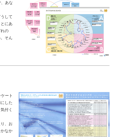
で、あな
どうして
ことにあ
ぞれの
い。そん
ンケート
切にした
と気付く
たり、お
なかなか