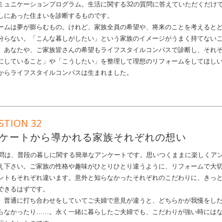
ミュニケーションプログラム。生活に関する32の質問に答えていただくだけ
しにあった住まいを診断するものです。
ームは夢が膨らむもの。けれど、家族全員の希望や、将来のことを考えると
分らない。「こんな暮しがしたい」という家族のイメージがうまく持てない
。あなたや、ご家族皆さんの希望もライフスタイルコンパスで診断し、それ
にしていること」や「こうしたい」を整理して理想のリフォームをしてほし
からライフスタイルコンパスは生まれました。
STION 32
ケートから導かれる家族それぞれの想い
質問は、普段の暮しに関する簡単なアンケートです。思いつくままに楽しくア
え下さい。ご家族の性格や趣味がひとりひとり違うように、リフォームで大
ントもそれぞれ違います。意外と知らなかったそれぞれのこだわりに、きっ
できるはずです。
、普通に打ち合わせをしていてご夫婦で意見が違うと、どちらかが我慢をし
らなかったり……。永く一緒に暮らしたご夫婦でも、こだわりが強い時には