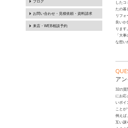
ブログ
したコ
たの暮
お問い合わせ・
見積依頼・資料請求
リフォ
良いか
来店・WEB相談予約
ります
「大事
な想い
QUE
アン
32の
にお応
いポイ
ことが
例えば
互い譲