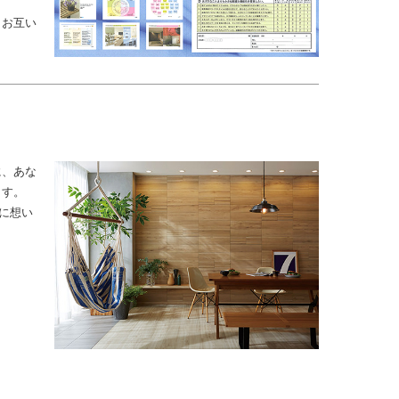
、お互い
に、あな
ます。
共に想い