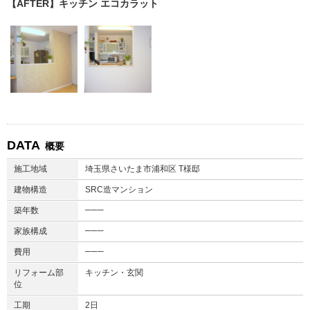
【AFTER】キッチン エコカラット
DATA
概要
施工地域
埼玉県さいたま市浦和区 T様邸
建物構造
SRC造マンション
───
築年数
───
家族構成
───
費用
リフォーム部
キッチン・玄関
位
工期
2日