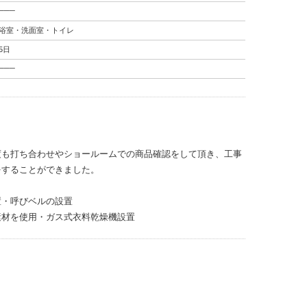
───
浴室・洗面室・トイレ
5日
───
度も打ち合わせやショールームでの商品確認をして頂き、工事
をすることができました。
置・呼びベルの設置
素材を使用・ガス式衣料乾燥機設置