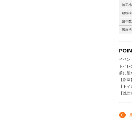
施工地
建物構
築年数
家族構
POI
イベン
トイレ
前に細
【浴室
【トイ
【洗面