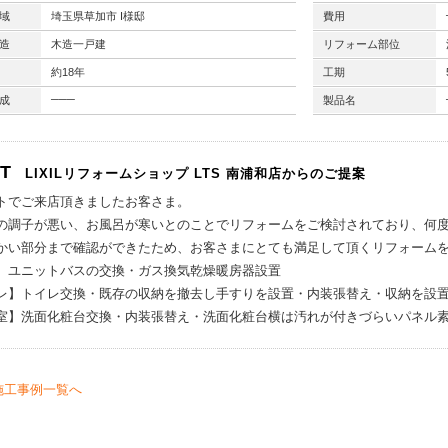
域
埼玉県草加市 I様邸
費用
造
木造一戸建
リフォーム部位
約18年
工期
───
成
製品名
NT
LIXILリフォームショップ
LTS 南浦和店からのご提案
トでご来店頂きましたお客さま。
の調子が悪い、お風呂が寒いとのことでリフォームをご検討されており、何
かい部分まで確認ができたため、お客さまにとても満足して頂くリフォーム
】
ユニットバスの交換・ガス換気乾燥暖房器設置
レ】
トイレ交換・既存の収納を撤去し手すりを設置・内装張替え・収納を設
室】
洗面化粧台交換・内装張替え・洗面化粧台横は汚れが付きづらいパネル
施工事例一覧へ