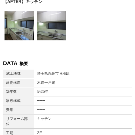
【AFTER】キッチン
DATA
概要
施工地域
埼玉県鴻巣市 H様邸
建物構造
木造一戸建
築年数
約25年
───
家族構成
───
費用
リフォーム部
キッチン
位
工期
2日